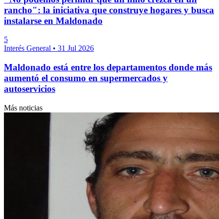
rancho": la iniciativa que construye hogares y busca
instalarse en Maldonado
5
Interés General
•
31 Jul 2026
Maldonado está entre los departamentos donde más
aumentó el consumo en supermercados y
autoservicios
Más noticias