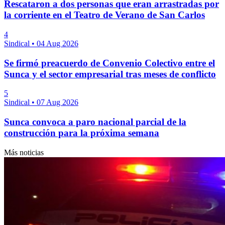
Rescataron a dos personas que eran arrastradas por
la corriente en el Teatro de Verano de San Carlos
4
Sindical
•
04 Aug 2026
Se firmó preacuerdo de Convenio Colectivo entre el
Sunca y el sector empresarial tras meses de conflicto
5
Sindical
•
07 Aug 2026
Sunca convoca a paro nacional parcial de la
construcción para la próxima semana
Más noticias