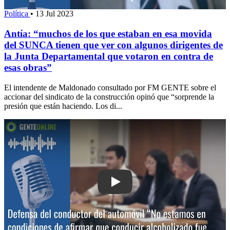
Política
•
13 Jul 2023
Antía: “muchos de los que estaban en esa movida
del SUNCA tienen que ver con algunos dirigentes de
la Junta Departamental que votaron en contra de
esas obras”
El intendente de Maldonado consultado por FM GENTE sobre el
accionar del sindicato de la construcción opinó que “sorprende la
presión que están haciendo. Los di...
Play: Defensa del conductor del autom