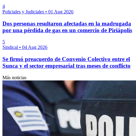
4
Policiales y Judiciales
•
01 Aug 2026
Dos personas resultaron afectadas en la madrugada
por una pérdida de gas en un comercio de Piriápolis
5
Sindical
•
04 Aug 2026
Se firmó preacuerdo de Convenio Colectivo entre el
Sunca y el sector empresarial tras meses de conflicto
Más noticias