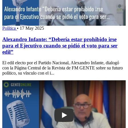
Política
•
17 May 2025
Alexandro Infante: “Debería estar prohibido irse
para el Ejecutivo cuando se pidió el voto para ser
edil”
El edil electo por el Partido Nacional, Alexandro Infante, dialogó
con la Página Central de la Revista de FM GENTE sobre su futuro
político, su vínculo con el i...
Play: Abella se reunirá con la mesa de