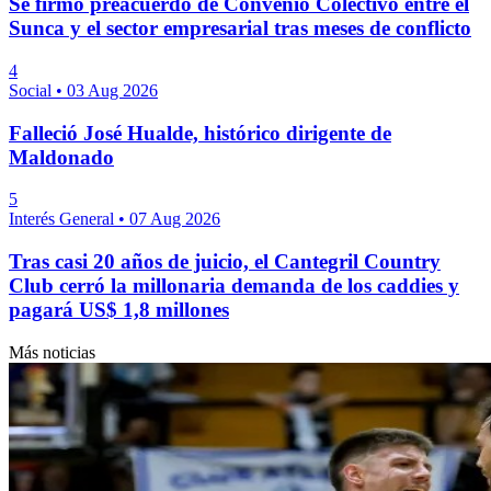
Se firmó preacuerdo de Convenio Colectivo entre el
Sunca y el sector empresarial tras meses de conflicto
4
Social
•
03 Aug 2026
Falleció José Hualde, histórico dirigente de
Maldonado
5
Interés General
•
07 Aug 2026
Tras casi 20 años de juicio, el Cantegril Country
Club cerró la millonaria demanda de los caddies y
pagará US$ 1,8 millones
Más noticias