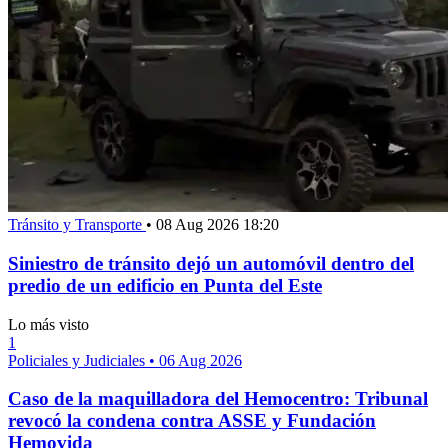
Tránsito y Transporte
•
08 Aug 2026 18:20
Siniestro de tránsito dejó un automóvil dentro del
predio de un edificio en Punta del Este
Lo más visto
1
Policiales y Judiciales
•
06 Aug 2026
Caso de la maquilladora del Hemocentro: Tribunal
revocó la condena contra ASSE y Fundación
Hemovida