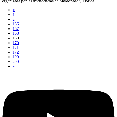
organizada por las intendencias de Maldonado y Florida.
«
1
2
166
167
168
169
170
171
172
199
200
»