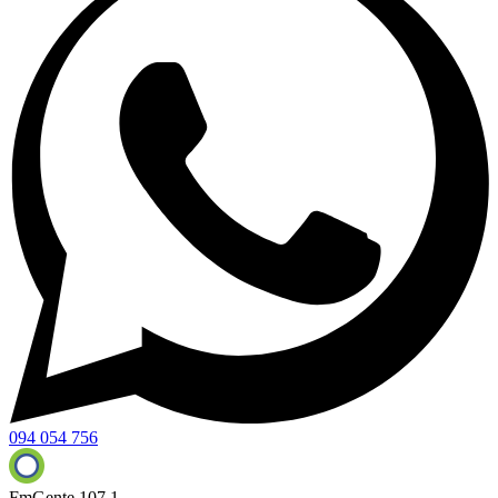
094 054 756
FmGente 107.1