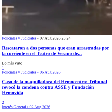
Policiales y Judiciales
•
07 Aug 2026 23:24
Rescataron a dos personas que eran arrastradas por
la corriente en el Teatro de Verano de...
Lo más visto
1
Policiales y Judiciales
•
06 Aug 2026
Caso de la maquilladora del Hemocentro: Tribunal
revocó la condena contra ASSE y Fundación
Hemovida
2
Interés General
•
02 Aug 2026