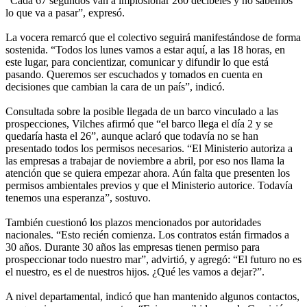
"Cada 67 segundos van a implosionar 260 decibeles y no sabemos
lo que va a pasar”, expresó.
La vocera remarcó que el colectivo seguirá manifestándose de forma
sostenida. “Todos los lunes vamos a estar aquí, a las 18 horas, en
este lugar, para concientizar, comunicar y difundir lo que está
pasando. Queremos ser escuchados y tomados en cuenta en
decisiones que cambian la cara de un país”, indicó.
Consultada sobre la posible llegada de un barco vinculado a las
prospecciones, Vilches afirmó que “el barco llega el día 2 y se
quedaría hasta el 26”, aunque aclaró que todavía no se han
presentado todos los permisos necesarios. “El Ministerio autoriza a
las empresas a trabajar de noviembre a abril, por eso nos llama la
atención que se quiera empezar ahora. Aún falta que presenten los
permisos ambientales previos y que el Ministerio autorice. Todavía
tenemos una esperanza”, sostuvo.
También cuestionó los plazos mencionados por autoridades
nacionales. “Esto recién comienza. Los contratos están firmados a
30 años. Durante 30 años las empresas tienen permiso para
prospeccionar todo nuestro mar”, advirtió, y agregó: “El futuro no es
el nuestro, es el de nuestros hijos. ¿Qué les vamos a dejar?”.
A nivel departamental, indicó que han mantenido algunos contactos,