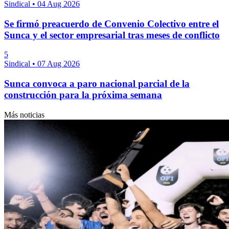
Sindical
•
04 Aug 2026
Se firmó preacuerdo de Convenio Colectivo entre el
Sunca y el sector empresarial tras meses de conflicto
5
Sindical
•
07 Aug 2026
Sunca convoca a paro nacional parcial de la
construcción para la próxima semana
Más noticias