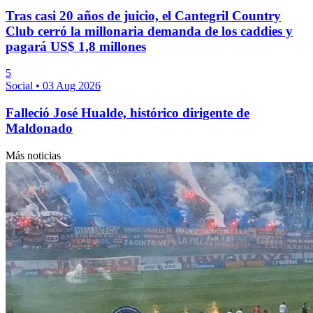
Tras casi 20 años de juicio, el Cantegril Country
Club cerró la millonaria demanda de los caddies y
pagará US$ 1,8 millones
5
Social
•
03 Aug 2026
Falleció José Hualde, histórico dirigente de
Maldonado
Más noticias