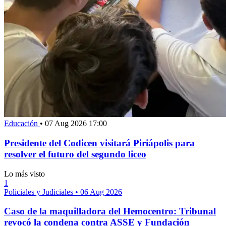
Educación
•
07 Aug 2026 17:00
Presidente del Codicen visitará Piriápolis para
resolver el futuro del segundo liceo
Lo más visto
1
Policiales y Judiciales
•
06 Aug 2026
Caso de la maquilladora del Hemocentro: Tribunal
revocó la condena contra ASSE y Fundación