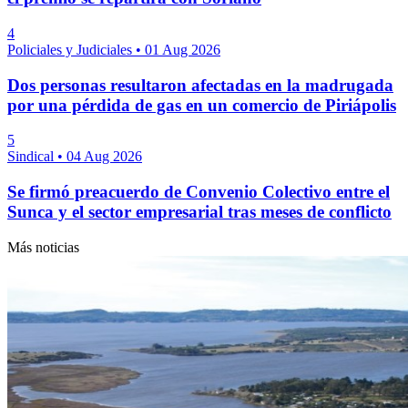
4
Policiales y Judiciales
•
01 Aug 2026
Dos personas resultaron afectadas en la madrugada
por una pérdida de gas en un comercio de Piriápolis
5
Sindical
•
04 Aug 2026
Se firmó preacuerdo de Convenio Colectivo entre el
Sunca y el sector empresarial tras meses de conflicto
Más noticias