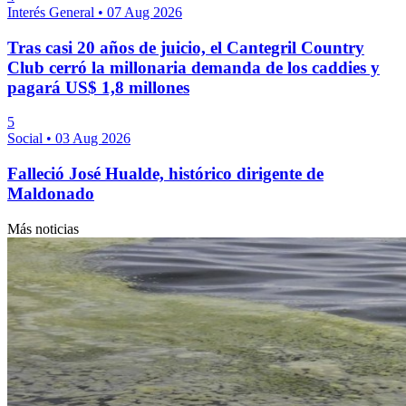
Interés General
•
07 Aug 2026
Tras casi 20 años de juicio, el Cantegril Country
Club cerró la millonaria demanda de los caddies y
pagará US$ 1,8 millones
5
Social
•
03 Aug 2026
Falleció José Hualde, histórico dirigente de
Maldonado
Más noticias