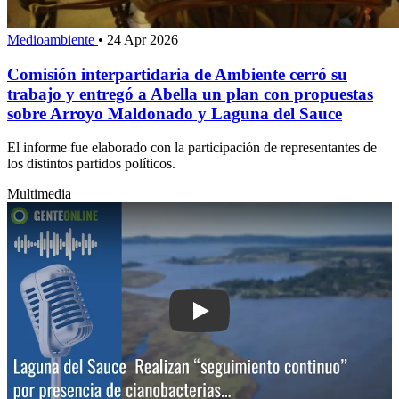
Medioambiente
•
24 Apr 2026
Comisión interpartidaria de Ambiente cerró su
trabajo y entregó a Abella un plan con propuestas
sobre Arroyo Maldonado y Laguna del Sauce
El informe fue elaborado con la participación de representantes de
los distintos partidos políticos.
Multimedia
Play: Laguna del Sauc