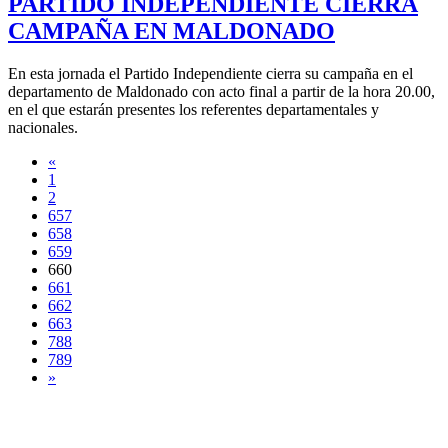
PARTIDO INDEPENDIENTE CIERRA
CAMPAÑA EN MALDONADO
En esta jornada el Partido Independiente cierra su campaña en el
departamento de Maldonado con acto final a partir de la hora 20.00,
en el que estarán presentes los referentes departamentales y
nacionales.
«
1
2
657
658
659
660
661
662
663
788
789
»