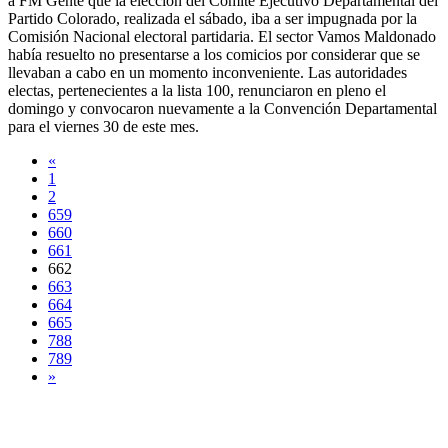
a FM Gente que la elección del Comité Ejecutivo Departamental del
Partido Colorado, realizada el sábado, iba a ser impugnada por la
Comisión Nacional electoral partidaria. El sector Vamos Maldonado
había resuelto no presentarse a los comicios por considerar que se
llevaban a cabo en un momento inconveniente. Las autoridades
electas, pertenecientes a la lista 100, renunciaron en pleno el
domingo y convocaron nuevamente a la Convención Departamental
para el viernes 30 de este mes.
«
1
2
659
660
661
662
663
664
665
788
789
»