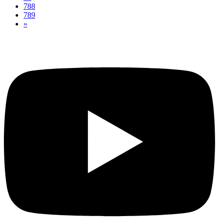
788
789
»