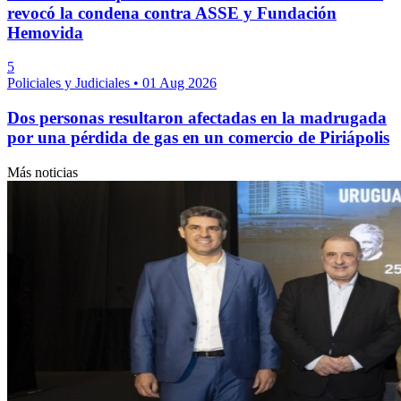
revocó la condena contra ASSE y Fundación
Hemovida
5
Policiales y Judiciales
•
01 Aug 2026
Dos personas resultaron afectadas en la madrugada
por una pérdida de gas en un comercio de Piriápolis
Más noticias