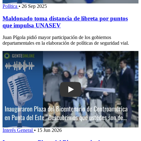
Política
•
26 Sep 2025
Maldonado toma distancia de libreta por puntos
que impulsa UNASEV
Juan Pígola pidió mayor participación de los gobiernos
departamentales en la elaboración de políticas de seguridad vial.
Play: Inauguraron Plaza del Bicentena
Interés General
•
15 Jun 2026