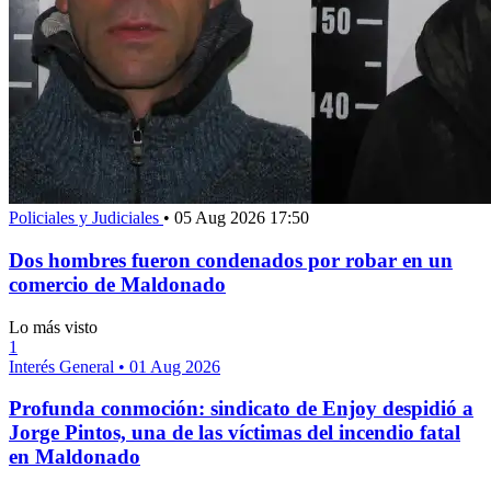
Policiales y Judiciales
•
05 Aug 2026 17:50
Dos hombres fueron condenados por robar en un
comercio de Maldonado
Lo más visto
1
Interés General
•
01 Aug 2026
Profunda conmoción: sindicato de Enjoy despidió a
Jorge Pintos, una de las víctimas del incendio fatal
en Maldonado