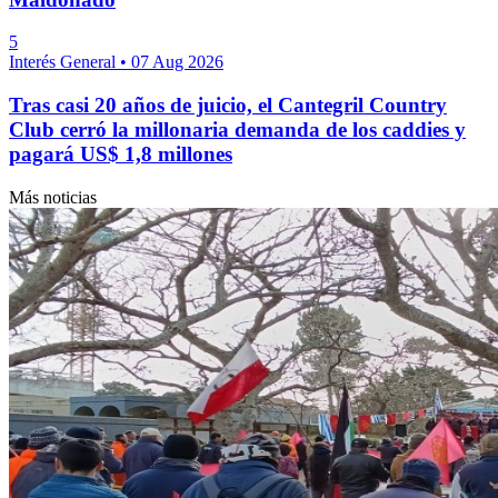
5
Interés General
•
07 Aug 2026
Tras casi 20 años de juicio, el Cantegril Country
Club cerró la millonaria demanda de los caddies y
pagará US$ 1,8 millones
Más noticias