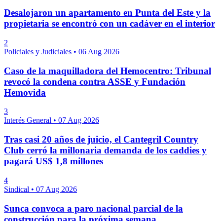
Desalojaron un apartamento en Punta del Este y la
propietaria se encontró con un cadáver en el interior
2
Policiales y Judiciales
•
06 Aug 2026
Caso de la maquilladora del Hemocentro: Tribunal
revocó la condena contra ASSE y Fundación
Hemovida
3
Interés General
•
07 Aug 2026
Tras casi 20 años de juicio, el Cantegril Country
Club cerró la millonaria demanda de los caddies y
pagará US$ 1,8 millones
4
Sindical
•
07 Aug 2026
Sunca convoca a paro nacional parcial de la
construcción para la próxima semana