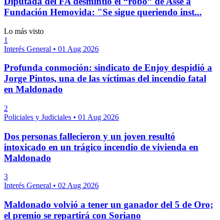
Diputada del FA desmintió el “robo” de Asse a
Fundación Hemovida: "Se sigue queriendo inst...
Lo más visto
1
Interés General
•
01 Aug 2026
Profunda conmoción: sindicato de Enjoy despidió a
Jorge Pintos, una de las víctimas del incendio fatal
en Maldonado
2
Policiales y Judiciales
•
01 Aug 2026
Dos personas fallecieron y un joven resultó
intoxicado en un trágico incendio de vivienda en
Maldonado
3
Interés General
•
02 Aug 2026
Maldonado volvió a tener un ganador del 5 de Oro;
el premio se repartirá con Soriano