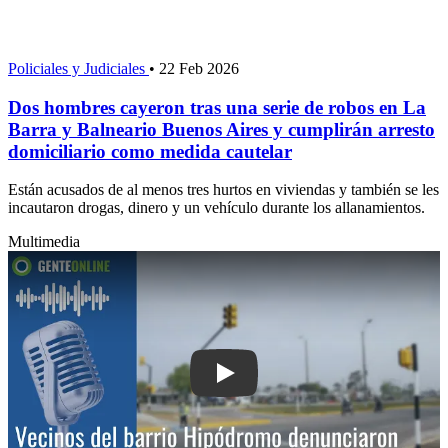
Policiales y Judiciales
•
22 Feb 2026
Dos hombres cayeron tras una serie de robos en La
Barra y Balneario Buenos Aires y cumplirán arresto
domiciliario como medida cautelar
Están acusados de al menos tres hurtos en viviendas y también se les
incautaron drogas, dinero y un vehículo durante los allanamientos.
Multimedia
Play: Vecinos del barrio Hipódromo de