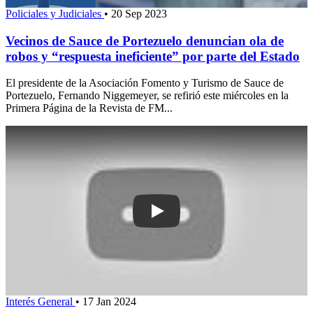
Policiales y Judiciales
•
20 Sep 2023
Vecinos de Sauce de Portezuelo denuncian ola de
robos y “respuesta ineficiente” por parte del Estado
El presidente de la Asociación Fomento y Turismo de Sauce de
Portezuelo, Fernando Niggemeyer, se refirió este miércoles en la
Primera Página de la Revista de FM...
Play: Vecinos del barrio Hipódromo ini
Interés General
•
17 Jan 2024