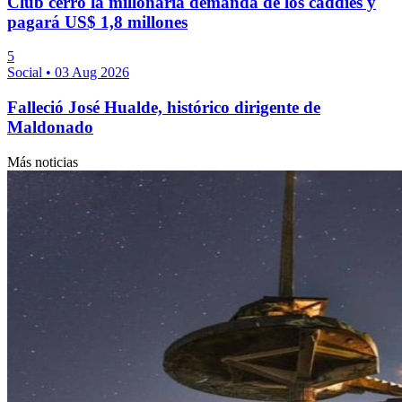
Club cerró la millonaria demanda de los caddies y
pagará US$ 1,8 millones
5
Social
•
03 Aug 2026
Falleció José Hualde, histórico dirigente de
Maldonado
Más noticias