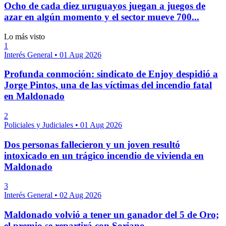
Ocho de cada diez uruguayos juegan a juegos de
azar en algún momento y el sector mueve 700...
Lo más visto
1
Interés General
•
01 Aug 2026
Profunda conmoción: sindicato de Enjoy despidió a
Jorge Pintos, una de las víctimas del incendio fatal
en Maldonado
2
Policiales y Judiciales
•
01 Aug 2026
Dos personas fallecieron y un joven resultó
intoxicado en un trágico incendio de vivienda en
Maldonado
3
Interés General
•
02 Aug 2026
Maldonado volvió a tener un ganador del 5 de Oro;
el premio se repartirá con Soriano