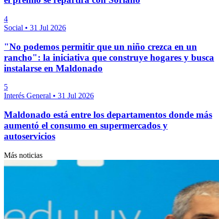
4
Social
•
31 Jul 2026
"No podemos permitir que un niño crezca en un
rancho": la iniciativa que construye hogares y busca
instalarse en Maldonado
5
Interés General
•
31 Jul 2026
Maldonado está entre los departamentos donde más
aumentó el consumo en supermercados y
autoservicios
Más noticias