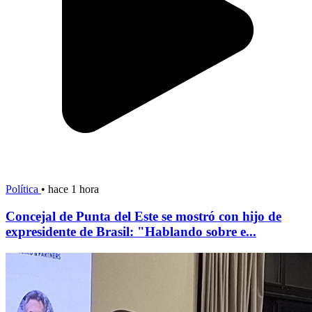
Política
•
hace 1 hora
Concejal de Punta del Este se mostró con hijo de
expresidente de Brasil: "Hablando sobre e...