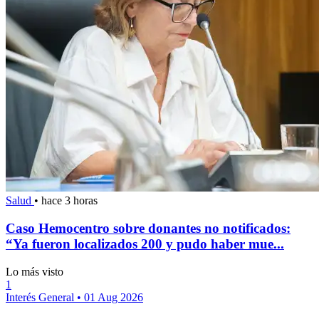
Salud
•
hace 3 horas
Caso Hemocentro sobre donantes no notificados:
“Ya fueron localizados 200 y pudo haber mue...
Lo más visto
1
Interés General
•
01 Aug 2026