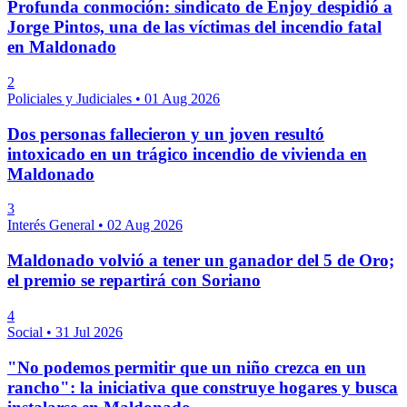
Profunda conmoción: sindicato de Enjoy despidió a
Jorge Pintos, una de las víctimas del incendio fatal
en Maldonado
2
Policiales y Judiciales
•
01 Aug 2026
Dos personas fallecieron y un joven resultó
intoxicado en un trágico incendio de vivienda en
Maldonado
3
Interés General
•
02 Aug 2026
Maldonado volvió a tener un ganador del 5 de Oro;
el premio se repartirá con Soriano
4
Social
•
31 Jul 2026
"No podemos permitir que un niño crezca en un
rancho": la iniciativa que construye hogares y busca