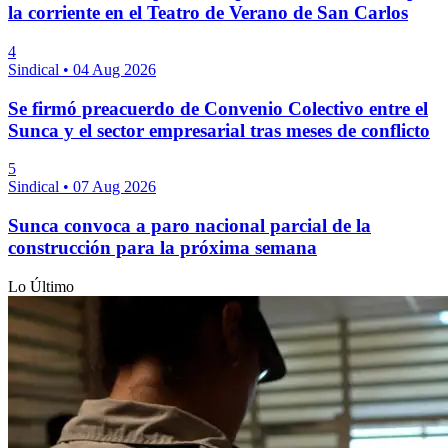
la corriente en el Teatro de Verano de San Carlos
4
Sindical
•
04 Aug 2026
Se firmó preacuerdo de Convenio Colectivo entre el
Sunca y el sector empresarial tras meses de conflicto
5
Sindical
•
07 Aug 2026
Sunca convoca a paro nacional parcial de la
construcción para la próxima semana
Lo Último