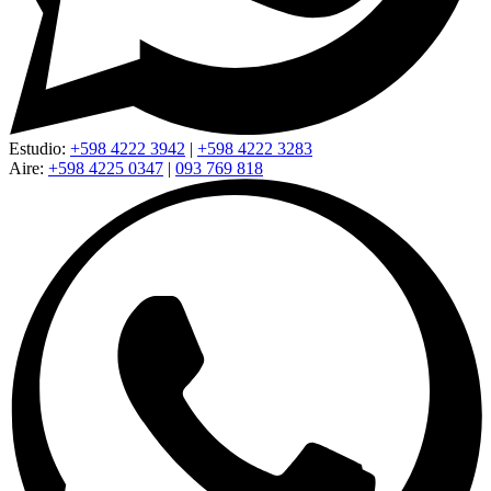
Estudio:
+598 4222 3942
|
+598 4222 3283
Aire:
+598 4225 0347
|
093 769 818