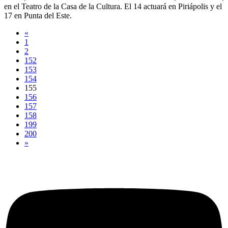
en el Teatro de la Casa de la Cultura. El 14 actuará en Piriápolis y el
17 en Punta del Este.
«
1
2
152
153
154
155
156
157
158
199
200
»