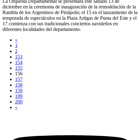
La Orquesta Departamental se presentará este sábado 13 de
diciembre en la ceremonia de inauguración de la remodelación de la
Rambla de los Argentinos de Piriápolis; el 15 en el lanzamiento de la
temporada de espectáculos en la Plaza Artigas de Punta del Este y el
17 comienza con sus tradicionales conciertos navideños en
diferentes localidades del departamento.
«
1
2
153
154
155
156
157
158
159
199
200
»