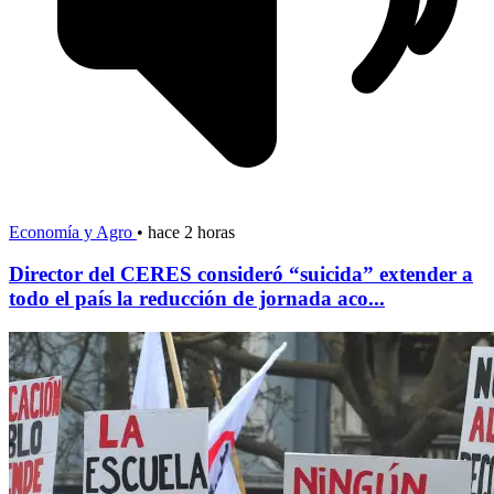
Economía y Agro
•
hace 2 horas
Director del CERES consideró “suicida” extender a
todo el país la reducción de jornada aco...