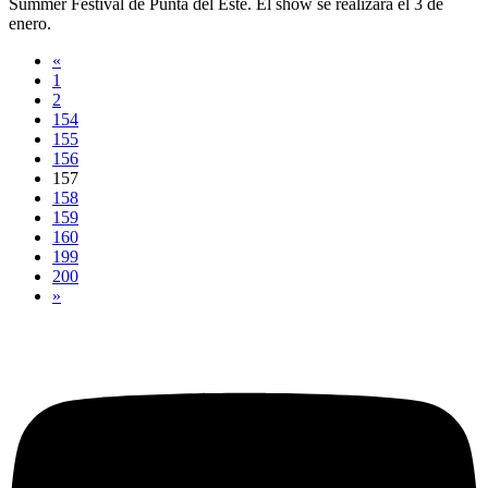
Summer Festival de Punta del Este. El show se realizará el 3 de
enero.
«
1
2
154
155
156
157
158
159
160
199
200
»