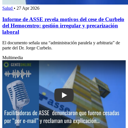
Salud
•
27 Apr 2026
Informe de ASSE revela motivos del cese de Curbelo
del Hemocentro: gestión irregular y precarización
laboral
El documento señala una “administración paralela y arbitraria” de
parte del Dr. Jorge Curbelo.
Multimedia
Play: Facilitad