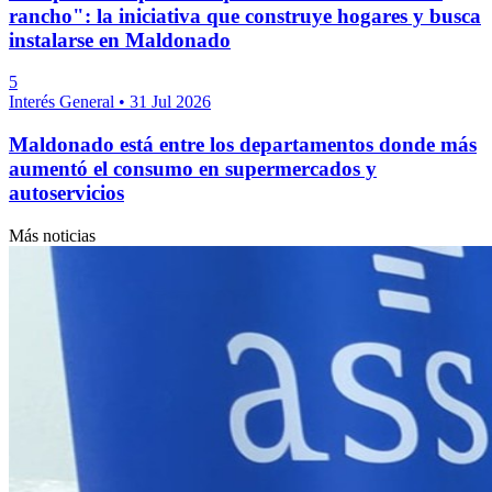
rancho": la iniciativa que construye hogares y busca
instalarse en Maldonado
5
Interés General
•
31 Jul 2026
Maldonado está entre los departamentos donde más
aumentó el consumo en supermercados y
autoservicios
Más noticias