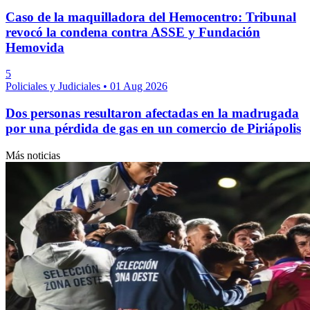
Caso de la maquilladora del Hemocentro: Tribunal
revocó la condena contra ASSE y Fundación
Hemovida
5
Policiales y Judiciales
•
01 Aug 2026
Dos personas resultaron afectadas en la madrugada
por una pérdida de gas en un comercio de Piriápolis
Más noticias