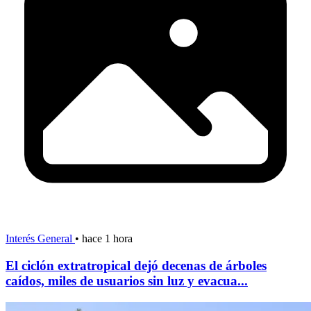
Interés General
•
hace 1 hora
El ciclón extratropical dejó decenas de árboles
caídos, miles de usuarios sin luz y evacua...