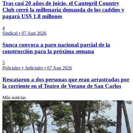
Tras casi 20 años de juicio, el Cantegril Country
Club cerró la millonaria demanda de los caddies y
pagará US$ 1,8 millones
4
Sindical
•
07 Aug 2026
Sunca convoca a paro nacional parcial de la
construcción para la próxima semana
5
Policiales y Judiciales
•
07 Aug 2026
Rescataron a dos personas que eran arrastradas por
la corriente en el Teatro de Verano de San Carlos
Más noticias