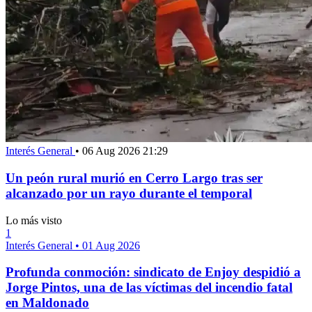
Interés General
•
06 Aug 2026 21:29
Un peón rural murió en Cerro Largo tras ser
alcanzado por un rayo durante el temporal
Lo más visto
1
Interés General
•
01 Aug 2026
Profunda conmoción: sindicato de Enjoy despidió a
Jorge Pintos, una de las víctimas del incendio fatal
en Maldonado