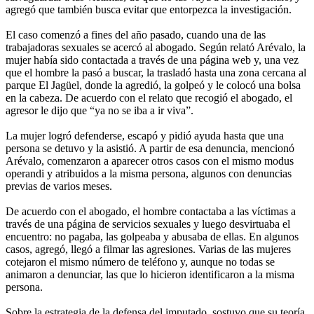
agregó que también busca evitar que entorpezca la investigación.
El caso comenzó a fines del año pasado, cuando una de las
trabajadoras sexuales se acercó al abogado. Según relató Arévalo, la
mujer había sido contactada a través de una página web y, una vez
que el hombre la pasó a buscar, la trasladó hasta una zona cercana al
parque El Jagüel, donde la agredió, la golpeó y le colocó una bolsa
en la cabeza. De acuerdo con el relato que recogió el abogado, el
agresor le dijo que “ya no se iba a ir viva”.
La mujer logró defenderse, escapó y pidió ayuda hasta que una
persona se detuvo y la asistió. A partir de esa denuncia, mencionó
Arévalo, comenzaron a aparecer otros casos con el mismo modus
operandi y atribuidos a la misma persona, algunos con denuncias
previas de varios meses.
De acuerdo con el abogado, el hombre contactaba a las víctimas a
través de una página de servicios sexuales y luego desvirtuaba el
encuentro: no pagaba, las golpeaba y abusaba de ellas. En algunos
casos, agregó, llegó a filmar las agresiones. Varias de las mujeres
cotejaron el mismo número de teléfono y, aunque no todas se
animaron a denunciar, las que lo hicieron identificaron a la misma
persona.
Sobre la estrategia de la defensa del imputado, sostuvo que su teoría