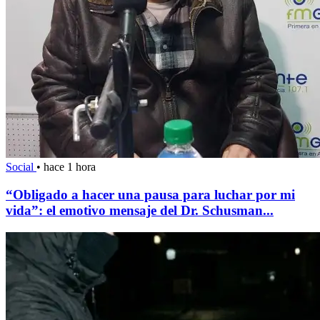
Social
•
hace 1 hora
“Obligado a hacer una pausa para luchar por mi
vida”: el emotivo mensaje del Dr. Schusman...