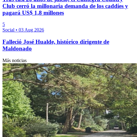
Club cerró la millonaria demanda de los caddies y
pagará US$ 1,8 millones
5
Social
•
03 Aug 2026
Falleció José Hualde, histórico dirigente de
Maldonado
Más noticias