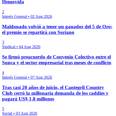
Hemovida
2
Interés General
•
02 Aug 2026
Maldonado volvió a tener un ganador del 5 de Oro;
el premio se repartirá con Soriano
3
Sindical
•
04 Aug 2026
Se firmó preacuerdo de Convenio Colectivo entre el
Sunca y el sector empresarial tras meses de conflicto
4
Interés General
•
07 Aug 2026
Tras casi 20 años de juicio, el Cantegril Country
Club cerró la millonaria demanda de los caddies y
pagará US$ 1,8 millones
5
Social
•
03 Aug 2026