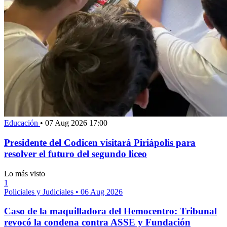
Educación
•
07 Aug 2026 17:00
Presidente del Codicen visitará Piriápolis para
resolver el futuro del segundo liceo
Lo más visto
1
Policiales y Judiciales
•
06 Aug 2026
Caso de la maquilladora del Hemocentro: Tribunal
revocó la condena contra ASSE y Fundación