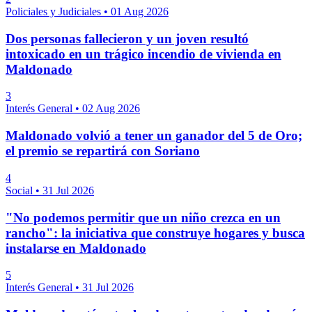
Policiales y Judiciales
•
01 Aug 2026
Dos personas fallecieron y un joven resultó
intoxicado en un trágico incendio de vivienda en
Maldonado
3
Interés General
•
02 Aug 2026
Maldonado volvió a tener un ganador del 5 de Oro;
el premio se repartirá con Soriano
4
Social
•
31 Jul 2026
"No podemos permitir que un niño crezca en un
rancho": la iniciativa que construye hogares y busca
instalarse en Maldonado
5
Interés General
•
31 Jul 2026