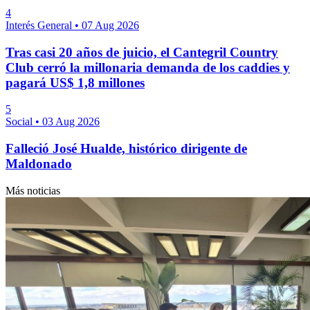
4
Interés General
•
07 Aug 2026
Tras casi 20 años de juicio, el Cantegril Country
Club cerró la millonaria demanda de los caddies y
pagará US$ 1,8 millones
5
Social
•
03 Aug 2026
Falleció José Hualde, histórico dirigente de
Maldonado
Más noticias