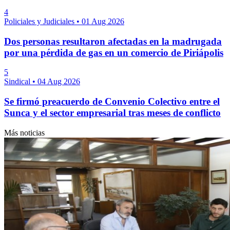
4
Policiales y Judiciales
•
01 Aug 2026
Dos personas resultaron afectadas en la madrugada
por una pérdida de gas en un comercio de Piriápolis
5
Sindical
•
04 Aug 2026
Se firmó preacuerdo de Convenio Colectivo entre el
Sunca y el sector empresarial tras meses de conflicto
Más noticias