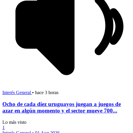
Interés General
•
hace 3 horas
Ocho de cada diez uruguayos juegan a juegos de
azar en algún momento y el sector mueve 700...
Lo más visto
1
Interés General
•
01 Aug 2026