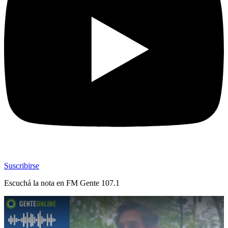
Suscribirse
Escuchá la nota en
FM Gente 107.1