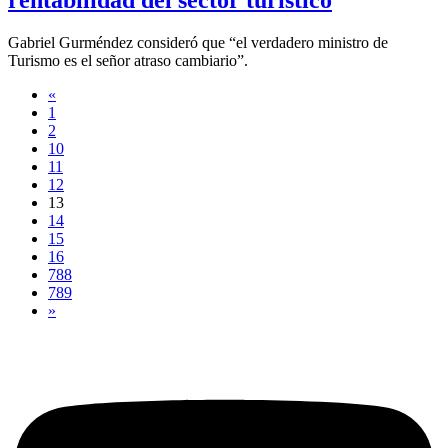
Gabriel Gurméndez consideró que “el verdadero ministro de
Turismo es el señor atraso cambiario”.
«
1
2
10
11
12
13
14
15
16
788
789
»