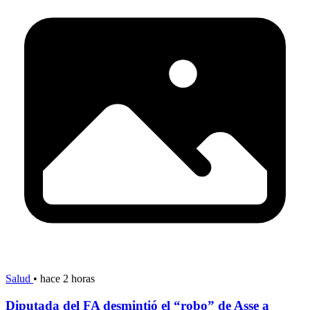
Salud
•
hace 2 horas
Diputada del FA desmintió el “robo” de Asse a