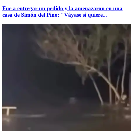
Fue a entregar un pedido y la amenazaron en una
casa de Simón del Pino: "Váyase si quiere...