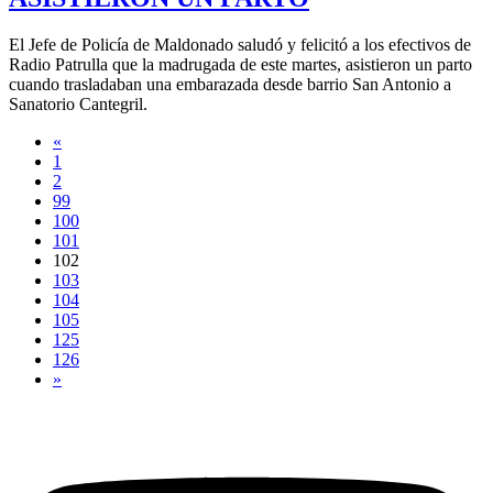
El Jefe de Policía de Maldonado saludó y felicitó a los efectivos de
Radio Patrulla que la madrugada de este martes, asistieron un parto
cuando trasladaban una embarazada desde barrio San Antonio a
Sanatorio Cantegril.
«
1
2
99
100
101
102
103
104
105
125
126
»