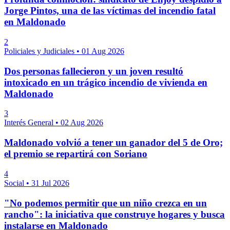
Jorge Pintos, una de las víctimas del incendio fatal
en Maldonado
2
Policiales y Judiciales
•
01 Aug 2026
Dos personas fallecieron y un joven resultó
intoxicado en un trágico incendio de vivienda en
Maldonado
3
Interés General
•
02 Aug 2026
Maldonado volvió a tener un ganador del 5 de Oro;
el premio se repartirá con Soriano
4
Social
•
31 Jul 2026
"No podemos permitir que un niño crezca en un
rancho": la iniciativa que construye hogares y busca
instalarse en Maldonado