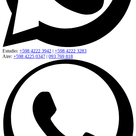
Estudio:
+598 4222 3942
|
+598 4222 3283
Aire:
+598 4225 0347
|
093 769 818