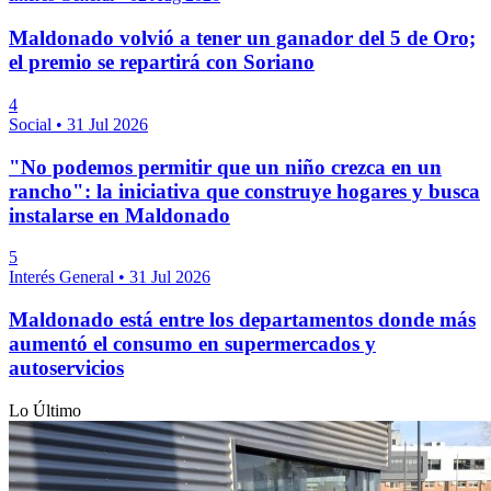
Maldonado volvió a tener un ganador del 5 de Oro;
el premio se repartirá con Soriano
4
Social
•
31 Jul 2026
"No podemos permitir que un niño crezca en un
rancho": la iniciativa que construye hogares y busca
instalarse en Maldonado
5
Interés General
•
31 Jul 2026
Maldonado está entre los departamentos donde más
aumentó el consumo en supermercados y
autoservicios
Lo Último