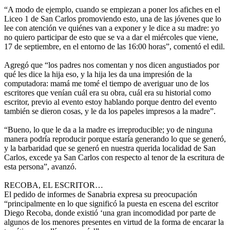
“A modo de ejemplo, cuando se empiezan a poner los afiches en el
Liceo 1 de San Carlos promoviendo esto, una de las jóvenes que lo
lee con atención ve quiénes van a exponer y le dice a su madre: yo
no quiero participar de esto que se va a dar el miércoles que viene,
17 de septiembre, en el entorno de las 16:00 horas”, comentó el edil.
Agregó que “los padres nos comentan y nos dicen angustiados por
qué les dice la hija eso, y la hija les da una impresión de la
computadora: mamá me tomé el tiempo de averiguar uno de los
escritores que venían cuál era su obra, cuál era su historial como
escritor, previo al evento estoy hablando porque dentro del evento
también se dieron cosas, y le da los papeles impresos a la madre”.
“Bueno, lo que le da a la madre es irreproducible; yo de ninguna
manera podría reproducir porque estaría generando lo que se generó,
y la barbaridad que se generó en nuestra querida localidad de San
Carlos, excede ya San Carlos con respecto al tenor de la escritura de
esta persona”, avanzó.
RECOBA, EL ESCRITOR…
El pedido de informes de Sanabria expresa su preocupación
“principalmente en lo que significó la puesta en escena del escritor
Diego Recoba, donde existió ‘una gran incomodidad por parte de
algunos de los menores presentes en virtud de la forma de encarar la