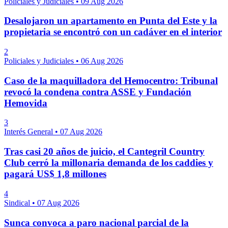
Policiales y Judiciales
•
09 Aug 2026
Desalojaron un apartamento en Punta del Este y la
propietaria se encontró con un cadáver en el interior
2
Policiales y Judiciales
•
06 Aug 2026
Caso de la maquilladora del Hemocentro: Tribunal
revocó la condena contra ASSE y Fundación
Hemovida
3
Interés General
•
07 Aug 2026
Tras casi 20 años de juicio, el Cantegril Country
Club cerró la millonaria demanda de los caddies y
pagará US$ 1,8 millones
4
Sindical
•
07 Aug 2026
Sunca convoca a paro nacional parcial de la