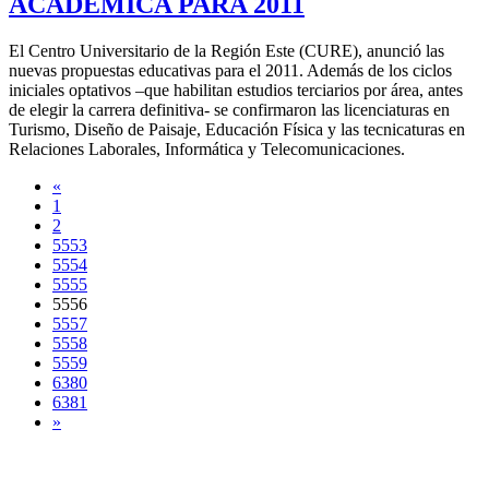
ACADÉMICA PARA 2011
El Centro Universitario de la Región Este (CURE), anunció las
nuevas propuestas educativas para el 2011. Además de los ciclos
iniciales optativos –que habilitan estudios terciarios por área, antes
de elegir la carrera definitiva- se confirmaron las licenciaturas en
Turismo, Diseño de Paisaje, Educación Física y las tecnicaturas en
Relaciones Laborales, Informática y Telecomunicaciones.
«
1
2
5553
5554
5555
5556
5557
5558
5559
6380
6381
»