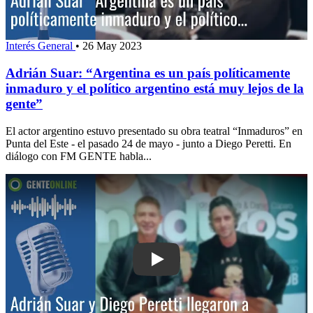
Interés General
•
26 May 2023
Adrián Suar: “Argentina es un país políticamente
inmaduro y el político argentino está muy lejos de la
gente”
El actor argentino estuvo presentado su obra teatral “Inmaduros” en
Punta del Este - el pasado 24 de mayo - junto a Diego Peretti. En
diálogo con FM GENTE habla...
Play: Adrián Suar y Diego Peretti lleg